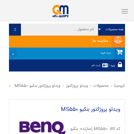
فهرست
مقایسه ها
۰
سبد خرید
ورود
|
ثبت نام
کیومیتا
محصولات
ویدئو پروژکتور
ویدئو پروژکتور بنکیو MS550
ویدئو پروژکتور بنکیو MS550
کد کالا:
MS550
|سازنده:
بنکیو