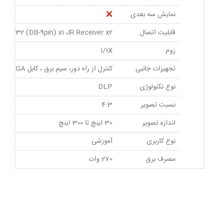
نمایش سه بعدی
قابلیت اتصال
،RS232 (DB-9pin) x1 ،IR Receiver x2
زوم
1/1X
تجهیزات جانبی
کنترل از راه دور، سیم برق ، کابل VGA، دفترچه راهنما
نوع تکنولوژی
DLP
نسبت تصویر
4:3
اندازه تصویر
30 اینچ تا 300 اینچ
نوع کاربری
آموزشی
مصرف برق
270 وات