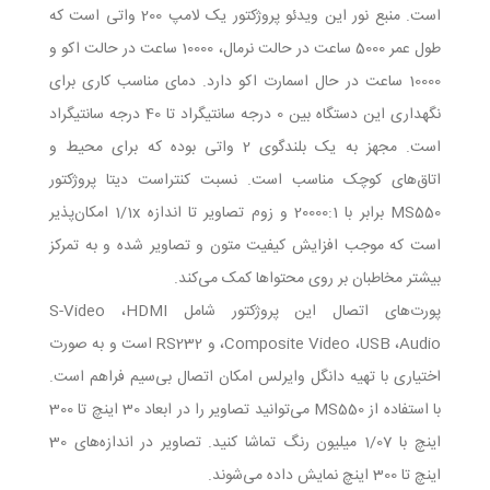
است. منبع نور این ویدئو پروژکتور یک لامپ 200 واتی است که
طول عمر 5000 ساعت در حالت نرمال، 10000 ساعت در حالت اکو و
10000 ساعت در حال اسمارت اکو دارد. دمای مناسب کاری برای
نگهداری این دستگاه بین 0 درجه سانتیگراد تا 40 درجه سانتیگراد
است. مجهز به یک بلندگوی 2 واتی بوده که برای محیط و
اتاق‌های کوچک مناسب است. نسبت کنتراست دیتا پروژکتور
MS550 برابر با 20000:1 و زوم تصاویر تا اندازه 1/1x امکان‌پذیر
است که موجب افزایش کیفیت متون و تصاویر شده و به تمرکز
بیشتر مخاطبان بر روی محتوا‌ها کمک می‌کند.
پورت‌های اتصال این پروژکتور شامل S-Video ،HDMI
،Composite Video ،USB ،Audio و RS232 است و به صورت
اختیاری با تهیه دانگل وایرلس امکان اتصال بی‌سیم فراهم است.
با استفاده از MS550 می‌توانید تصاویر را در ابعاد 30 اینچ تا 300
اینچ با 1/07 میلیون رنگ تماشا کنید. تصاویر در اندازه‌های 30
اینچ تا 300 اینچ نمایش داده می‌شوند.