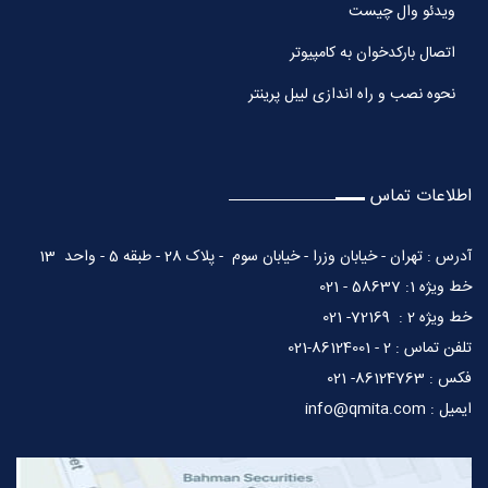
ویدئو وال چیست
اتصال بارکدخوان به کامپیوتر
نحوه نصب و راه اندازی لیبل پرینتر
اطلاعات تماس
آدرس : تهران - خیابان وزرا - خیابان سوم - پلاک 28 - طبقه 5 - واحد 13
خط ویژه 1: 58637 - 021
خط ویژه 2 : 72169- 021
تلفن تماس : 2 - 86124001-021
فکس : 86124763- 021
ایمیل : info@qmita.com