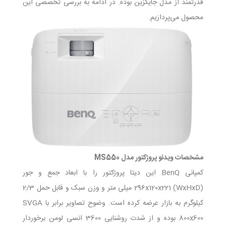
قدرتمند از مدل جایگزین بوده. در ادامه به بررسی تخصصی این
محصول می‌پردازیم.
مشخصات ویدئو پروژکتور مدل MS550
کمپانی BenQ این دیتا پروژکتور را با ابعاد جمع و جور
296x120x221 (WxHxD) میلی متر و وزن سبک و قابل حمل 2/3
کیلوگرم به بازار عرضه کرده است. وضوح تصاویر برابر با SVGA
800x600 بوده و از شدت روشنایی 3600 انسی لومن برخوردار