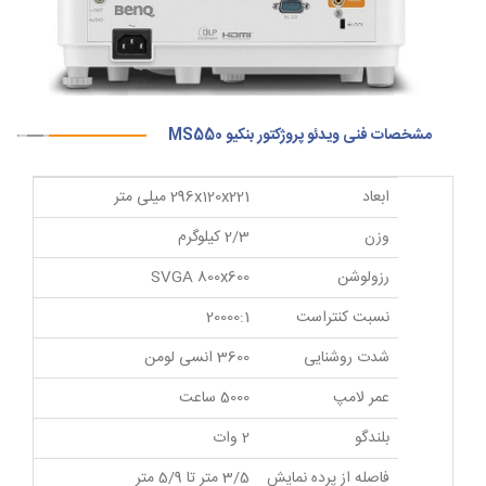
مشخصات فنی ویدئو پروژکتور بنکیو MS550
ابعاد
296x120x221 میلی متر
وزن
2/3 کیلوگرم
رزولوشن
SVGA 800x600
نسبت کنتراست
20000:1
شدت روشنایی
3600 انسی لومن
عمر لامپ
5000 ساعت
بلندگو
2 وات
فاصله از پرده نمایش
3/5 متر تا 5/9 متر