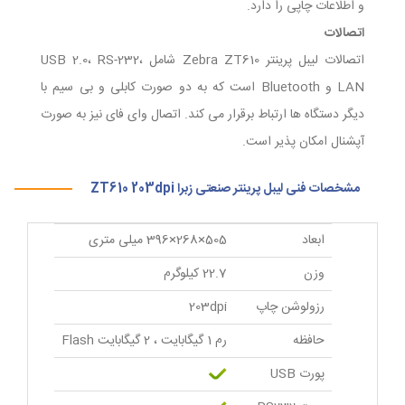
و اطلاعات چاپی را دارد.
اتصالات
اتصالات لیبل پرینتر Zebra ZT610 شامل USB 2.0، RS-232،
LAN و Bluetooth است که به دو صورت کابلی و بی سیم با
دیگر دستگاه ها ارتباط برقرار می کند. اتصال وای فای نیز به صورت
آپشنال امکان پذیر است.
مشخصات فنی لیبل پرینتر صنعتی زبرا ZT610 203dpi
ابعاد
505×268×396 میلی متری
وزن
22.7 کیلوگرم
رزولوشن چاپ
203dpi
حافظه
رم 1 گیگابایت ، 2 گیگابایت Flash
پورت USB