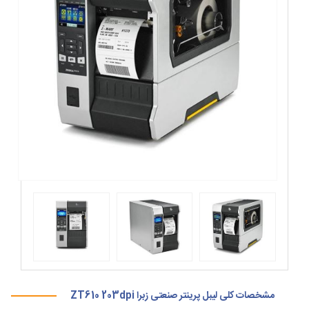
مشخصات کلی لیبل پرینتر صنعتی زبرا ZT610 203dpi