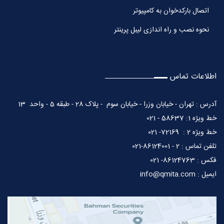
اتصال بارکدخوان به کامپیوتر
نحوه نصب و راه اندازی لیبل پرینتر
اطلاعات تماس
آدرس : تهران - خیابان وزرا - خیابان سوم - پلاک 28 - طبقه 5 - واحد 13
خط ویژه 1: 58637 - 021
خط ویژه 2 : 72169- 021
تلفن تماس : 2 - 86124001-021
فکس : 86124763- 021
ایمیل : info@qmita.com