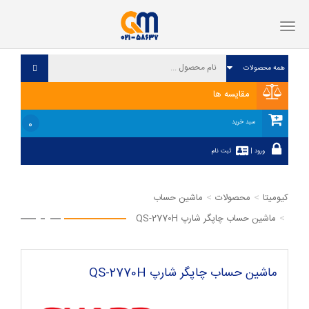
فهرست
مقایسه ها
۰
سبد خرید
ورود
|
ثبت نام
کیومیتا
محصولات
ماشین حساب
ماشین حساب چاپگر شارپ QS-2770H
ماشین حساب چاپگر شارپ QS-2770H