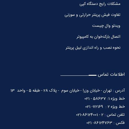
مشکلات رایج دستگاه کپی
تفاوت فیش پرینتر حرارتی و سوزنی
ویدئو وال چیست
اتصال بارکدخوان به کامپیوتر
نحوه نصب و راه اندازی لیبل پرینتر
اطلاعات تماس
آدرس : تهران - خیابان وزرا - خیابان سوم - پلاک 28 - طبقه 5 - واحد 13
خط ویژه 1: 58637 - 021
خط ویژه 2 : 72169- 021
تلفن تماس : 2 - 86124001-021
فکس : 86124763- 021