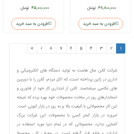
MF272dw
SENSYS MF3010
۳۸,۸۰۰,۰۰۰
تومان
۴۵,۰۰۰,۰۰۰
تومان
افزودن به سبد خرید
افزودن به سبد خرید
8
7
6
5
4
3
2
1
شرکت کانن سال هاست به تولید دستگاه های الکترونیکی و
اداری در ژاپن پرداخته است، که اکثر مردم، کانن را با دوربین
های عکاسی میشناسند. کانن از ابتداری کار خود از فناوری و
استاندارهای روز در ساخت محصولات خود بهره برده که نتیجه
این کار محصولاتی با کیفیت بالا و به روز در بازار کنونی است.
امروزه در بازار کمتر کسی با محصولات این شرکت بزرگ
آشنایی ندارد، محصولاتی که در تمام دنیا مورد استفاده در
ادارات و خانه قرار گرفته است. در معرفی کلی محصولا