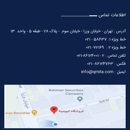
اطلاعات تماس
آدرس : تهران - خیابان وزرا - خیابان سوم - پلاک 28 - طبقه 5 - واحد 13
خط ویژه 1: 58637 - 021
خط ویژه 2 : 72169- 021
تلفن تماس : 2 - 86124001-021
فکس : 86124763- 021
ایمیل : info@qmita.com