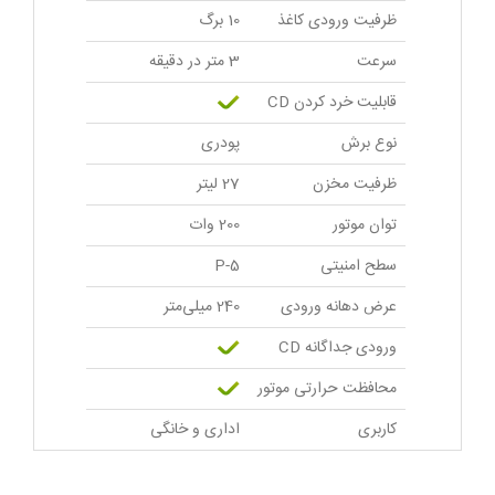
ظرفیت ورودی کاغذ
10 برگ
سرعت
3 متر در دقیقه
قابليت خرد کردن CD
نوع برش
پودری
ظرفیت مخزن
27 لیتر
توان موتور
200 وات
سطح امنیتی
P-5
عرض دهانه ورودی
240 میلی‌متر
ورودی جداگانه CD
محافظت حرارتی موتور
کاربری
اداری و خانگی