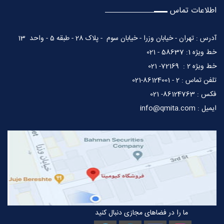
اطلاعات تماس
آدرس : تهران - خیابان وزرا - خیابان سوم - پلاک 28 - طبقه 5 - واحد 13
خط ویژه 1: 58637 - 021
خط ویژه 2 : 72169- 021
تلفن تماس : 2 - 86124001-021
فکس : 86124763- 021
ایمیل : info@qmita.com
ما را در فضاهای مجازی دنبال کنید