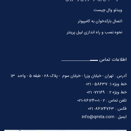
ویدئو وال چیست
اتصال بارکدخوان به کامپیوتر
نحوه نصب و راه اندازی لیبل پرینتر
اطلاعات تماس
آدرس : تهران - خیابان وزرا - خیابان سوم - پلاک 28 - طبقه 5 - واحد 13
خط ویژه 1: 58637 - 021
خط ویژه 2 : 72169- 021
تلفن تماس : 2 - 86124001-021
فکس : 86124763- 021
ایمیل : info@qmita.com