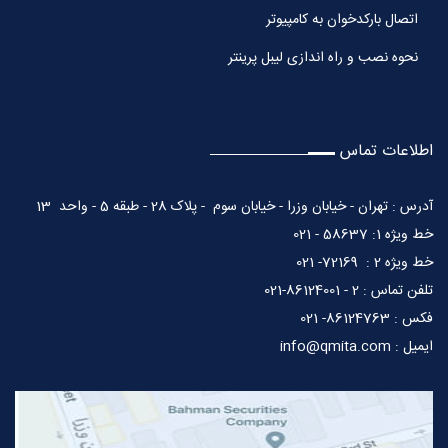
اتصال بارکدخوان به کامپیوتر
نحوه نصب و راه اندازی لیبل پرینتر
اطلاعات تماس
آدرس : تهران - خیابان وزرا - خیابان سوم - پلاک 28 - طبقه 5 - واحد 13
خط ویژه 1: 58637 - 021
خط ویژه 2 : 72169- 021
تلفن تماس : 2 - 86124001-021
فکس : 86124763- 021
ایمیل : info@qmita.com