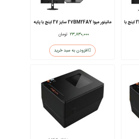
مانیتور میوا 24HM2FAY-A3 سایز 24 اینچ با
مانیتور میوا 27BM2FAY سایز 27 اینچ با پایه
متحرک
۲۳,۸۳۰,۰۰۰
تومان
افزودن به سبد خرید