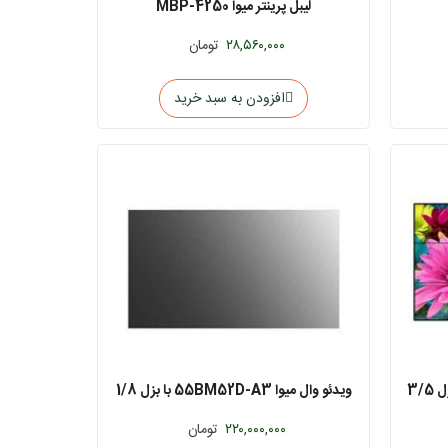
لیبل پرینتر میوا MBP-4250
۲۸,۵۶۰,۰۰۰
تومان
افزودن به سبد خرید
ویدئو وال میوا 55BM51D-A3 با بزل 3/5
ویدئو وال میوا 55BM52D-A3 با بزل 1/8
میلی‌متر
۲۲۰,۰۰۰,۰۰۰
تومان