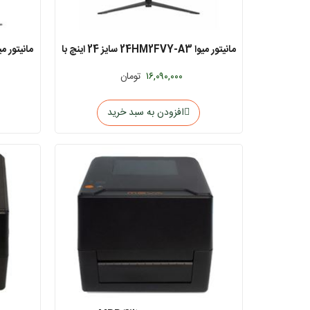
مانیتور میوا 24HM2FVY-A3 سایز 24 اینچ با
پایه ثابت
۱۶,۰۹۰,۰۰۰
تومان
افزودن به سبد خرید