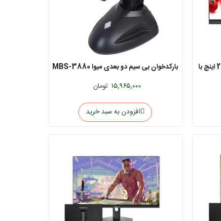
مانیتور میوا 22BM2FVY-A3 سایز 22 اینچ با
بارکدخوان بی سیم دو بعدی میوا MBS-3880
۱۵,۹۶۵,۰۰۰
تومان
افزودن به سبد خرید