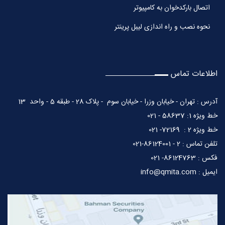
اتصال بارکدخوان به کامپیوتر
نحوه نصب و راه اندازی لیبل پرینتر
اطلاعات تماس
آدرس : تهران - خیابان وزرا - خیابان سوم - پلاک 28 - طبقه 5 - واحد 13
خط ویژه 1: 58637 - 021
خط ویژه 2 : 72169- 021
تلفن تماس : 2 - 86124001-021
فکس : 86124763- 021
ایمیل : info@qmita.com