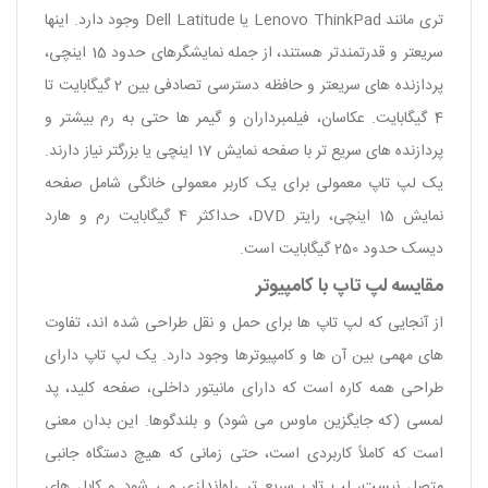
‌تری مانند Lenovo ThinkPad یا Dell Latitude وجود دارد. اینها
سریعتر و قدرتمندتر هستند، از جمله نمایشگرهای حدود 15 اینچی،
پردازنده های سریعتر و حافظه دسترسی تصادفی بین 2 گیگابایت تا
4 گیگابایت. عکاسان، فیلمبرداران و گیمر ها حتی به رم بیشتر و
پردازنده های سریع تر با صفحه نمایش 17 اینچی یا بزرگتر نیاز دارند.
یک لپ تاپ معمولی برای یک کاربر معمولی خانگی شامل صفحه
نمایش 15 اینچی، رایتر DVD، حداکثر 4 گیگابایت رم و هارد
دیسک حدود 250 گیگابایت است.
مقایسه لپ تاپ با کامپیوتر
از آنجایی که لپ تاپ ها برای حمل و نقل طراحی شده اند، تفاوت
های مهمی بین آن ها و کامپیوترها وجود دارد. یک لپ تاپ دارای
طراحی همه کاره است که دارای مانیتور داخلی، صفحه کلید، پد
لمسی (که جایگزین ماوس می شود) و بلندگوها. این بدان معنی
است که کاملاً کاربردی است، حتی زمانی که هیچ دستگاه جانبی
متصل نیست، لپ‌ تاپ سریع ‌تر راه‌اندازی می‌ شود و کابل‌ های