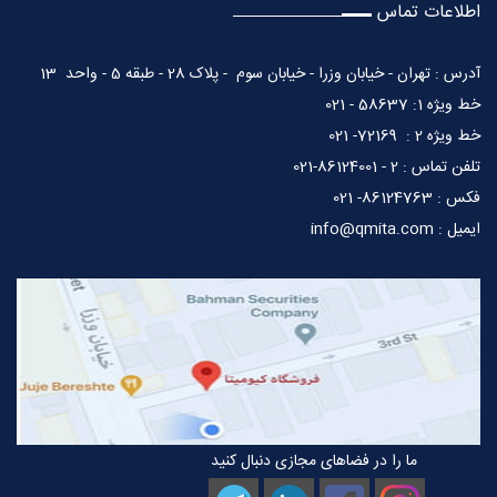
اطلاعات تماس
آدرس : تهران - خیابان وزرا - خیابان سوم - پلاک 28 - طبقه 5 - واحد 13
خط ویژه 1: 58637 - 021
خط ویژه 2 : 72169- 021
تلفن تماس : 2 - 86124001-021
فکس : 86124763- 021
ایمیل : info@qmita.com
ما را در فضاهای مجازی دنبال کنید