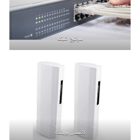
سوئیچ شبکه
اکسس پوینت