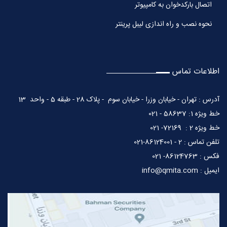
اتصال بارکدخوان به کامپیوتر
نحوه نصب و راه اندازی لیبل پرینتر
اطلاعات تماس
آدرس : تهران - خیابان وزرا - خیابان سوم - پلاک 28 - طبقه 5 - واحد 13
خط ویژه 1: 58637 - 021
خط ویژه 2 : 72169- 021
تلفن تماس : 2 - 86124001-021
فکس : 86124763- 021
ایمیل : info@qmita.com